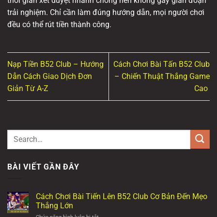
thời gian xét duyệt nhanh chóng nên không gây gián đoạn
trải nghiệm. Chỉ cần làm đúng hướng dẫn, mọi người chơi
đều có thể rút tiền thành công.
Nạp Tiền B52 Club – Hướng
Cách Chơi Bài Tấn B52 Club
Dẫn Cách Giao Dịch Đơn
– Chiến Thuật Thắng Game
Giản Từ A-Z
Cao
BÀI VIẾT GẦN ĐÂY
Cách Chơi Bài Tiến Lên B52 Club Cơ Bản Đến Mẹo
Thắng Lớn