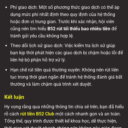
Phí giao dịch: Một số phương thức giao dịch có thể áp
dụng mức phí nhất định theo quy định của hệ thống
hoặc đơn vị trung gian. Trước khi xác nhận, hội viên
cũng nên tìm hiểu
B52 rút tối thiểu bao nhiêu tiền
để
tránh gửi yêu cầu không hợp lệ.
Theo dõi lịch sử giao dịch: Việc kiểm tra lịch sử giúp
bạn kịp thời phát hiện các giao dịch bị chậm hoặc lỗi để
liên hệ bộ phận hỗ trợ xử lý.
Hạn chế rút tiền quá thường xuyên: Không nên rút liên
tục trong thời gian ngắn để tránh hệ thống đánh giá bất
thường và làm chậm quá trình xét duyệt.
Kết luận
Hy vọng rằng qua những thông tin chia sẻ trên, bạn đã hiểu
rõ cách
rút tiền B52 Club
một cách nhanh gọn và an toàn.
Tổng thể, quy trình được thiết kế khoa học, dễ thực hiện,