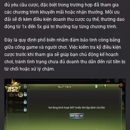
đủ yêu cầu cược, đặc biệt trong trường hợp đã tham gia
các chương trình khuyến mãi hoặc nhận thưởng. Mỗi ưu
đãi sẽ đi kèm điều kiện doanh thu cược cụ thể, thường dao
động từ 1x đến 5x giá trị thưởng tùy từng chương trình.
Đây là quy định phổ biến nhằm đảm bảo tính công bằng
giữa cổng game và người chơi. Việc kiểm tra kỹ điều kiện
cược trước khi tham gia sẽ giúp bạn chủ động kế hoạch
chơi, tránh tình trạng chưa đủ doanh thu dẫn đến rút tiền bị
từ chối hoặc xử lý chậm.