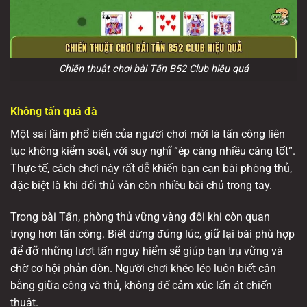
Chiến thuật chơi bài Tấn B52 Club hiệu quả
Không tấn quá đà
Một sai lầm phổ biến của người chơi mới là tấn công liên
tục không kiểm soát, với suy nghĩ “ép càng nhiều càng tốt”.
Thực tế, cách chơi này rất dễ khiến bạn cạn bài phòng thủ,
đặc biệt là khi đối thủ vẫn còn nhiều bài chủ trong tay.
Trong bài Tấn, phòng thủ vững vàng đôi khi còn quan
trọng hơn tấn công. Biết dừng đúng lúc, giữ lại bài phù hợp
để đỡ những lượt tấn nguy hiểm sẽ giúp bạn trụ vững và
chờ cơ hội phản đòn. Người chơi khéo léo luôn biết cân
bằng giữa công và thủ, không để cảm xúc lấn át chiến
thuật.