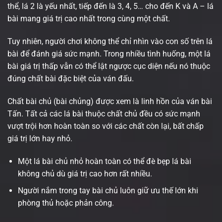
thể, lá 2 là yếu nhất, tiếp đến là 3, 4, 5… cho đến K và A – lá
bài mang giá trị cao nhất trong cùng một chất.
Tuy nhiên, người chơi không thể chỉ nhìn vào con số trên lá
bài để đánh giá sức mạnh. Trong nhiều tình huống, một lá
bài giá trị thấp vẫn có thể lật ngược cục diện nếu nó thuộc
đúng chất bài đặc biệt của ván đấu.
Chất bài chủ (bài chủng) được xem là linh hồn của ván bài
Tấn. Tất cả các lá bài thuộc chất chủ đều có sức mạnh
vượt trội hơn hoàn toàn so với các chất còn lại, bất chấp
giá trị lớn hay nhỏ.
Một lá bài chủ nhỏ hoàn toàn có thể đè bẹp lá bài
không chủ dù giá trị cao hơn rất nhiều.
Người nắm trong tay bài chủ luôn giữ ưu thế lớn khi
phòng thủ hoặc phản công.