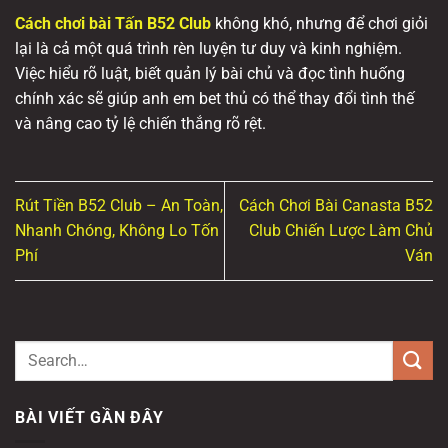
Cách chơi bài Tấn B52 Club
không khó, nhưng để chơi giỏi
lại là cả một quá trình rèn luyện tư duy và kinh nghiệm.
Việc hiểu rõ luật, biết quản lý bài chủ và đọc tình huống
chính xác sẽ giúp anh em bet thủ có thể thay đổi tình thế
và nâng cao tỷ lệ chiến thắng rõ rệt.
Rút Tiền B52 Club – An Toàn,
Cách Chơi Bài Canasta B52
Nhanh Chóng, Không Lo Tốn
Club Chiến Lược Làm Chủ
Phí
Ván
BÀI VIẾT GẦN ĐÂY