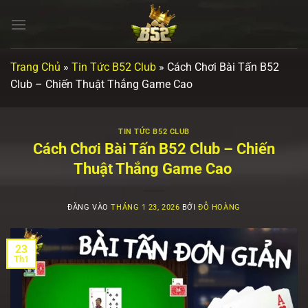
Bỏ
qua
nội
dung
Trang Chủ
»
Tin Tức B52 Club
»
Cách Chơi Bài Tấn B52
Club – Chiến Thuật Thắng Game Cao
TIN TỨC B52 CLUB
Cách Chơi Bài Tấn B52 Club – Chiến
Thuật Thắng Game Cao
ĐĂNG VÀO
THÁNG 1 23, 2026
BỞI
ĐỖ HOÀNG
23
Th1