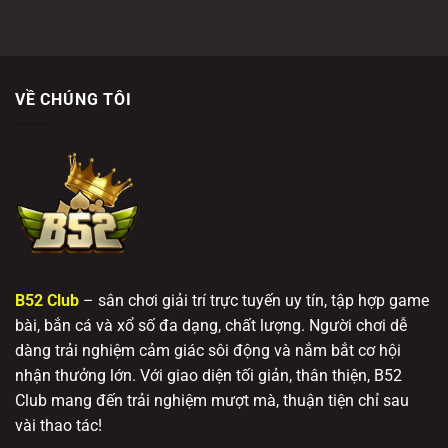
Xì
Giải
Đó
Tố
Mã
Luôn
Đậm
Thắng
Chất
B52
Chiến
Club
Thuật
VỀ CHÚNG TÔI
Làm
Chủ
Bàn
Cược
B52 Club
– sân chơi giải trí trực tuyến uy tín, tập hợp game
bài, bắn cá và xổ số đa dạng, chất lượng. Người chơi dễ
dàng trải nghiệm cảm giác sôi động và nắm bắt cơ hội
nhận thưởng lớn. Với giao diện tối giản, thân thiện, B52
Club mang đến trải nghiệm mượt mà, thuận tiện chỉ sau
vài thao tác!