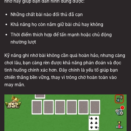
nhớ này giúp bạn dần hình dung được:
Những chất bài nào đối thủ đã cạn
Khả năng họ còn nắm giữ bài chủ hay không
Thời điểm thích hợp để tấn mạnh hoặc chủ động
nhường lượt
Kỹ năng ghi nhớ bài không cần quá hoàn hảo, nhưng càng
chơi lâu, bạn càng rèn được khả năng phán đoán và đọc
tình huống chính xác hơn. Đây chính là yếu tố giúp bạn
chiến thắng bền vững, thay vì trông chờ hoàn toàn vào
may mắn.