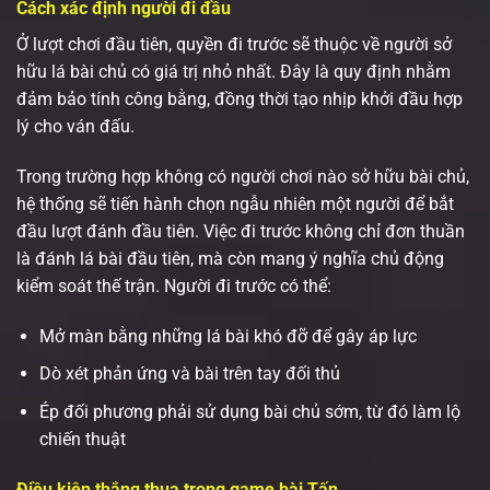
Cách xác định người đi đầu
Ở lượt chơi đầu tiên, quyền đi trước sẽ thuộc về người sở
hữu lá bài chủ có giá trị nhỏ nhất. Đây là quy định nhằm
đảm bảo tính công bằng, đồng thời tạo nhịp khởi đầu hợp
lý cho ván đấu.
Trong trường hợp không có người chơi nào sở hữu bài chủ,
hệ thống sẽ tiến hành chọn ngẫu nhiên một người để bắt
đầu lượt đánh đầu tiên. Việc đi trước không chỉ đơn thuần
là đánh lá bài đầu tiên, mà còn mang ý nghĩa chủ động
kiểm soát thế trận. Người đi trước có thể:
Mở màn bằng những lá bài khó đỡ để gây áp lực
Dò xét phản ứng và bài trên tay đối thủ
Ép đối phương phải sử dụng bài chủ sớm, từ đó làm lộ
chiến thuật
Điều kiện thắng thua trong game bài Tấn