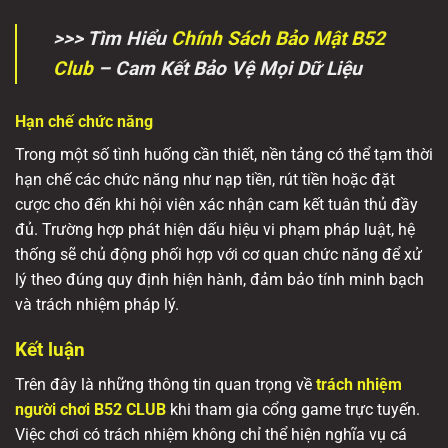
>>> Tìm Hiểu
Chính Sách Bảo Mật B52
Club
– Cam Kết Bảo Vệ Mọi Dữ Liệu
Hạn chế chức năng
Trong một số tình huống cần thiết, nền tảng có thể tạm thời
hạn chế các chức năng như nạp tiền, rút tiền hoặc đặt
cược cho đến khi hội viên xác nhận cam kết tuân thủ đầy
đủ. Trường hợp phát hiện dấu hiệu vi phạm pháp luật, hệ
thống sẽ chủ động phối hợp với cơ quan chức năng để xử
lý theo đúng quy định hiện hành, đảm bảo tính minh bạch
và trách nhiệm pháp lý.
Kết luận
Trên đây là những thông tin quan trọng về
trách nhiệm
người chơi B52 CLUB
khi tham gia cổng game trực tuyến.
Việc chơi có trách nhiệm không chỉ thể hiện nghĩa vụ cá