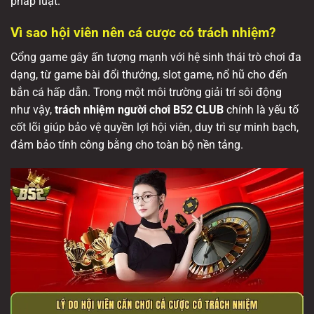
pháp luật.
Vì sao hội viên nên cá cược có trách nhiệm?
Cổng game gây ấn tượng mạnh với hệ sinh thái trò chơi đa
dạng, từ game bài đổi thưởng, slot game, nổ hũ cho đến
bắn cá hấp dẫn. Trong một môi trường giải trí sôi động
như vậy,
trách nhiệm người chơi B52 CLUB
chính là yếu tố
cốt lõi giúp bảo vệ quyền lợi hội viên, duy trì sự minh bạch,
đảm bảo tính công bằng cho toàn bộ nền tảng.