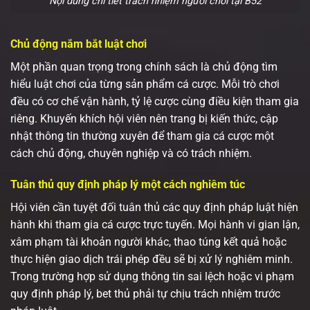
Nội dung chi tiết trách nhiệm người chơi tại B52
Chủ động nắm bắt luật chơi
Một phần quan trọng trong chính sách là chủ động tìm
hiểu luật chơi của từng sản phẩm cá cược. Mỗi trò chơi
đều có cơ chế vận hành, tỷ lệ cược cùng điều kiện tham gia
riêng. Khuyến khích hội viên nên trang bị kiến thức, cập
nhật thông tin thường xuyên để tham gia cá cược một
cách chủ động, chuyên nghiệp và có trách nhiệm.
Tuân thủ quy định pháp lý một cách nghiêm túc
Hội viên cần tuyệt đối tuân thủ các quy định pháp luật hiện
hành khi tham gia cá cược trực tuyến. Mọi hành vi gian lận,
xâm phạm tài khoản người khác, thao túng kết quả hoặc
thực hiện giao dịch trái phép đều sẽ bị xử lý nghiêm minh.
Trong trường hợp sử dụng thông tin sai lệch hoặc vi phạm
quy định pháp lý, bet thủ phải tự chịu trách nhiệm trước