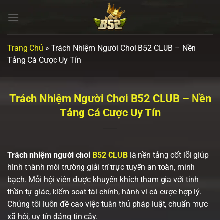
Bỏ
qua
nội
dung
Trang Chủ
»
Trách Nhiệm Người Chơi B52 CLUB – Nền
Tảng Cá Cược Uy Tín
Trách Nhiệm Người Chơi B52 CLUB – Nền
Tảng Cá Cược Uy Tín
Trách nhiệm người chơi
B52 CLUB
là nền tảng cốt lõi giúp
hình thành môi trường giải trí trực tuyến an toàn, minh
bạch. Mỗi hội viên được khuyến khích tham gia với tinh
thần tự giác, kiểm soát tài chính, hành vi cá cược hợp lý.
Chúng tôi luôn đề cao việc tuân thủ pháp luật, chuẩn mực
xã hội, uy tín đáng tin cậy.