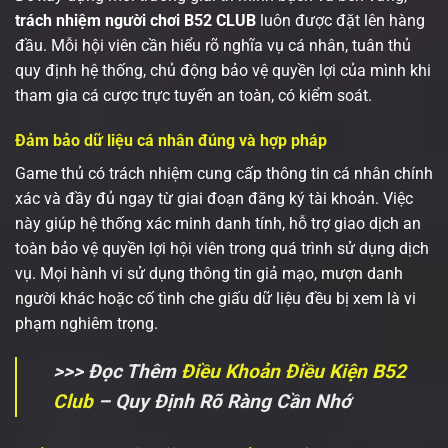
trách nhiệm người chơi B52 CLUB
luôn được đặt lên hàng
đầu. Mỗi hội viên cần hiểu rõ nghĩa vụ cá nhân, tuân thủ
quy định hệ thống, chủ động bảo vệ quyền lợi của mình khi
tham gia cá cược trực tuyến an toàn, có kiểm soát.
Đảm bảo dữ liệu cá nhân đúng và hợp pháp
Game thủ có trách nhiệm cung cấp thông tin cá nhân chính
xác và đầy đủ ngay từ giai đoạn đăng ký tài khoản. Việc
này giúp hệ thống xác minh danh tính, hỗ trợ giao dịch an
toàn bảo vệ quyền lợi hội viên trong quá trình sử dụng dịch
vụ. Mọi hành vi sử dụng thông tin giả mạo, mượn danh
người khác hoặc cố tình che giấu dữ liệu đều bị xem là vi
phạm nghiêm trọng.
>>> Đọc Thêm
Điều Khoản Điều Kiện B52
Club
– Quy Định Rõ Ràng Cần Nhớ