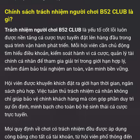
Chính sách trách nhiệm người chơi B52 CLUB là
gì?
Trách nhiệm người chơi B52 CLUB
là yếu tố cốt lõi luôn
được nền tảng cá cược trực tuyến đặt lên hàng đầu trong
quá trình vận hành phát triển. Mỗi hội viên cần chủ động
tìm hiểu điều khoản, kiểm soát hành vi cá cược, quản lý tài
chính cá nhân để tham gia giải trí trong giới hạn hợp lý,
nhằm đảm bảo trải nghiệm an toàn, văn minh bền vững.
Hội viên được khuyến khích đặt ra giới hạn thời gian, ngân
sách phù hợp. Việc tuân thủ trách nhiệm cá nhân không
chỉ giúp bảo vệ chính khách hàng mà còn góp phần duy trì
sự ổn định, minh bạch cho toàn bộ hệ sinh thái cá cược
trực tuyến.
Mọi quy định về chơi có trách nhiệm đều được áp dụng
công bằng cho tất cả tài khoản, từ hội viên phổ thông đến