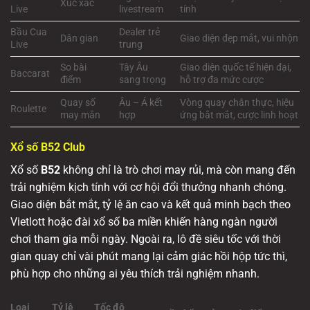
Xúc xắc
Live
livestream
tính
Bầu Cua
Dealer trẻ
Dân gian
Giao diện đẹp mắt, vui nhộn
Live
trung
So bài
Tây Âu
Giao diện quốc tế hiện đại,
Baccarat
điểm
sang trọng
hỗ trợ đa mức cược
Quay số
Âu – Á kết
Vòng quay chân thực, hiệu
Roulette
may mắn
hợp
ứng bắt mắt, cược linh hoạt
Xổ số B52 Club
Xổ số
B52
không chỉ là trò chơi may rủi, mà còn mang đến
trải nghiệm kịch tính với cơ hội đổi thưởng nhanh chóng.
Giao diện bắt mắt, tỷ lệ ăn cao và kết quả minh bạch theo
Vietlott hoặc đài xổ số ba miền khiến hàng ngàn người
chơi tham gia mỗi ngày. Ngoài ra, lô đề siêu tốc với thời
gian quay chỉ vài phút mang lại cảm giác hồi hộp tức thì,
phù hợp cho những ai yêu thích trải nghiệm nhanh.
Loại
Tỷ lệ
Tốc độ