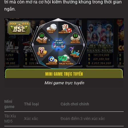
trí mà còn mở ra cơ hội kiếm thưởng khủng trong thời gian
ngắn.
Mini game trực tuyến
Mini
Thể loại
Cách chơi chính
game
Tài Xỉu
Xúc xắc
Đoán điểm 3 viên xúc xắc
MD5