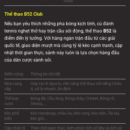
thuật
Thể thao B52 Club
Nếu bạn yêu thích những pha bóng kịch tính, cú đánh
tennis nghẹt thở hay trận cầu sôi động, thể thao
B52
là
điểm đến lý tưởng. Với hàng ngàn trận đấu từ các giải
quốc tế, giao diện mượt mà cùng tỷ lệ kèo cạnh tranh, cập
nhật thời gian thực, sảnh này luôn là lựa chọn hàng đầu
của dân cược sành sỏi.
Điểm cộng
Thông tin chi tiết
Nhà cung
Hợp tác K-Sports, nền tảng thể thao nổi tiếng Châu
cấp
Á, xử lý nhanh, ổn định
Thể loại
Bóng đá, Cầu lông, Bóng chày, Cricket, Bóng rổ,
cược
Tennis,…
Kèo phổ
Kèo Handicap, châu Âu, kèo rung, kèo xiên, Tài xỉu,
biến
kèo góc…
Cập nhật tỷ
Theo thời gian thực, kèm phân tích số liệu và lịch sử