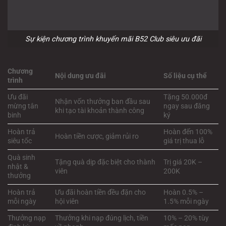
Sự kiện chương trình khuyến mãi B52 Club siêu ưu đãi
Chương
Nội dung ưu đãi
Số liệu cụ thể
trình
Ưu đãi
Tặng 50.000đ
Nhận vốn thưởng ban đầu sau
mừng tân
ngay sau đăng
khi tạo tài khoản thành công
binh
ký
Hoàn trả
Hoàn đến 100%
Hoàn tiền cược, giảm rủi ro
siêu tốc
giá trị thua lỗ
Quà sinh
Tặng quà dịp đặc biệt cho thành
Trị giá 20K –
nhật &
viên
200K
thưởng
Hoàn trả
Ưu đãi hoàn tiền đều đặn cho
Hoàn 0.5% –
mỗi ngày
hội viên
1.5% mỗi ngày
Thưởng nạp
Thưởng khi nạp đúng lịch, tiền
10% – 20% tùy