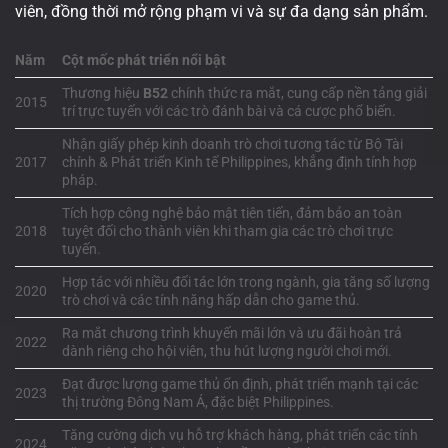
viên, đồng thời mở rộng phạm vi và sự đa dạng sản phẩm.
Năm
Cột mốc phát triển nổi bật
Thương hiệu
B52
chính thức ra mắt, cung cấp nền tảng giải
2015
trí trực tuyến với các trò đánh bài và cá cược phổ biến.
Nhận giấy phép kinh doanh trò chơi tương tác từ Bộ Tài
2017
chính & Phát triển Kinh tế Philippines, khẳng định tính hợp
pháp.
Tích hợp công nghệ bảo mật tiên tiến, đảm bảo an toàn
2018
tuyệt đối cho thành viên khi tham gia các trò chơi trực
tuyến.
Hợp tác với nhiều đối tác lớn trong ngành, gia tăng số lượng
2020
trò chơi và các tính năng hấp dẫn cho game thủ.
Ra mắt chương trình khuyến mãi lớn và ưu đãi hoàn trả
2022
dành riêng cho hội viên, thu hút lượng người chơi mới.
Đạt được lượng game thủ ổn định, phát triển mạnh tại các
2023
thị trường Đông Nam Á, đặc biệt Philippines.
Tăng cường dịch vụ hỗ trợ khách hàng, phát triển các tính
2024