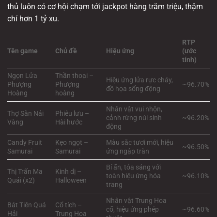
thủ luôn có cơ hội chạm tới jackpot hàng trăm triệu, thậm
chí hơn 1 tỷ xu.
RTP
Tên game
Chủ đề
Hiệu ứng
(ước
tính)
Ngọn Lửa
Thần thoại –
Hiệu ứng lửa rực cháy,
Phượng
Phượng
~96.70%
đồ họa sống động
Hoàng
hoàng
Nhân vật vui nhộn,
Thợ Săn Nải
Phiêu lưu –
cảnh rừng núi sinh
~96.20%
Vàng
Hài hước
động
Candy Fruit
Kẹo ngọt –
Màu sắc tươi mới, hiệu
~96.50%
Samurai
Samurai
ứng ngập tràn
Bí ẩn, tỏa sáng với
Thị Trấn Ma
Kinh dị –
toàn hiệu ứng hóa
~96.10%
Quái (x2)
Halloween
trang
Nhân vật Trung Hoa
Bát Tiên Quá
Cổ tích –
cổ, hiệu ứng phép
~96.60%
Hải
Trung Hoa