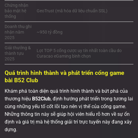
Chứng nhận
bảo mật hệ
GeoTrust (mã hóa dữ liệu chuẩn SSL)
thống
Doanh thu ghi
nhận năm
~950 tỷ đồng
2025
Giải thưởng &
Lọt TOP 5 cổng cược uy tín nhất toàn cầu do
thành tựu
Curacao eGaming bình chọn
2025
Quá trình hình thành và phát triển cổng game
bài B52 Club
Khám phá toàn diện quá trình hình thành và bứt phá của
thương hiệu
B52Club
, định hướng phát triển trong tương lai
cùng những yếu tố cốt lõi tạo nên vị thế của cổng game.
Những thông tin này sẽ giúp hội viên hiểu rõ hơn về sự ổn
định và giá trị mà hệ thống giải trí trực tuyến này đang xây
dựng.