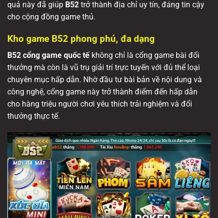
quả này đã giúp
B52
trở thành địa chỉ uy tín, đáng tin cậy
cho cộng đồng game thủ.
Kho game B52 phong phú, đa dạng
B52 cổng game quốc tế
không chỉ là cổng game bài đổi
thưởng mà còn là vũ trụ giải trí trực tuyến với đủ thể loại
chuyên mục hấp dẫn. Nhờ đầu tư bài bản về nội dung và
công nghệ, cổng game này trở thành điểm đến hấp dẫn
cho hàng triệu người chơi yêu thích trải nghiệm và đổi
thưởng thực tế.