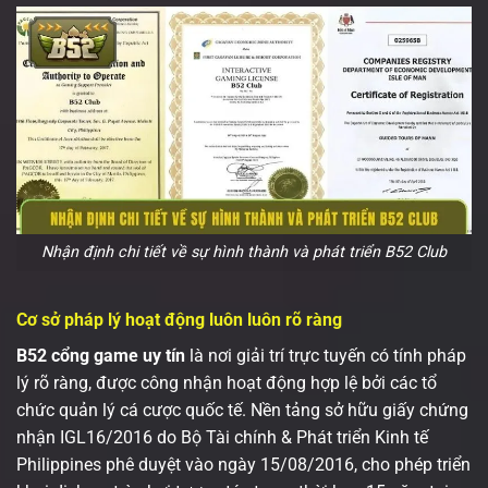
Nhận định chi tiết về sự hình thành và phát triển B52 Club
Cơ sở pháp lý hoạt động luôn luôn rõ ràng
B52 cổng game uy tín
là nơi giải trí trực tuyến có tính pháp
lý rõ ràng, được công nhận hoạt động hợp lệ bởi các tổ
chức quản lý cá cược quốc tế. Nền tảng sở hữu giấy chứng
nhận IGL16/2016 do Bộ Tài chính & Phát triển Kinh tế
Philippines phê duyệt vào ngày 15/08/2016, cho phép triển