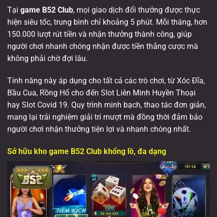
Tại
game B52 Club
, mọi giao dịch đổi thưởng được thực
hiện siêu tốc, trung bình chỉ khoảng 5 phút. Mỗi tháng, hơn
150.000 lượt rút tiền và nhận thưởng thành công, giúp
người chơi nhanh chóng nhận được tiền thắng cược mà
không phải chờ đợi lâu.
Tính năng này áp dụng cho tất cả các trò chơi, từ Xóc Đĩa,
Bầu Cua, Rồng Hổ cho đến Slot Liên Minh Huyền Thoại
hay Slot Covid 19. Quy trình minh bạch, thao tác đơn giản,
mang lại trải nghiệm giải trí mượt mà đồng thời đảm bảo
người chơi nhận thưởng tiện lợi và nhanh chóng nhất.
Sở hữu kho game B52 Club khổng lồ, đa dạng