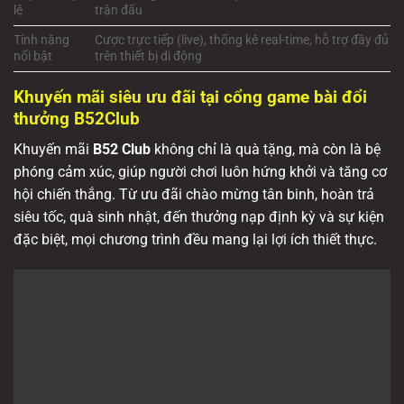
lệ
trận đấu
Tính năng
Cược trực tiếp (live), thống kê real-time, hỗ trợ đầy đủ
nổi bật
trên thiết bị di động
Khuyến mãi siêu ưu đãi tại cổng game bài đổi
thưởng B52Club
Khuyến mãi
B52 Club
không chỉ là quà tặng, mà còn là bệ
phóng cảm xúc, giúp người chơi luôn hứng khởi và tăng cơ
hội chiến thắng. Từ ưu đãi chào mừng tân binh, hoàn trả
siêu tốc, quà sinh nhật, đến thưởng nạp định kỳ và sự kiện
đặc biệt, mọi chương trình đều mang lại lợi ích thiết thực.