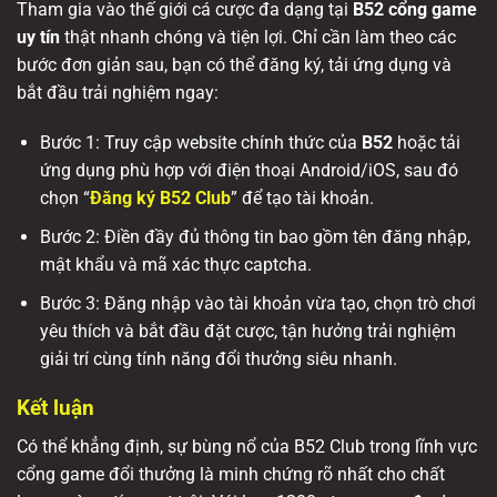
Tham gia vào thế giới cá cược đa dạng tại
B52 cổng game
uy tín
thật nhanh chóng và tiện lợi. Chỉ cần làm theo các
bước đơn giản sau, bạn có thể đăng ký, tải ứng dụng và
bắt đầu trải nghiệm ngay:
Bước 1: Truy cập website chính thức của
B52
hoặc tải
ứng dụng phù hợp với điện thoại Android/iOS, sau đó
chọn “
Đăng ký B52 Club
” để tạo tài khoản.
Bước 2: Điền đầy đủ thông tin bao gồm tên đăng nhập,
mật khẩu và mã xác thực captcha.
Bước 3: Đăng nhập vào tài khoản vừa tạo, chọn trò chơi
yêu thích và bắt đầu đặt cược, tận hưởng trải nghiệm
giải trí cùng tính năng đổi thưởng siêu nhanh.
Kết luận
Có thể khẳng định, sự bùng nổ của B52 Club trong lĩnh vực
cổng game đổi thưởng là minh chứng rõ nhất cho chất